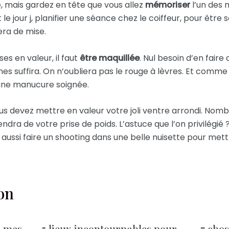
 mais gardez en tête que vous allez
mémoriser
l’un des 
e jour j, planifier une séance chez le coiffeur, pour être s
era de mise.
es en valeur, il faut
être maquillée
. Nul besoin d’en faire
es suffira. On n’oubliera pas le rouge à lèvres. Et comme 
 une manucure soignée.
ous devez mettre en valeur votre joli ventre arrondi. Nom
ndra de votre prise de poids. L’astuce que l’on privilégié
aussi faire un shooting dans une belle nuisette pour mett
ion
r mes
5 lieux incontournables pour
7 chos