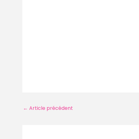
Navigation
←
Article précédent
des
articles